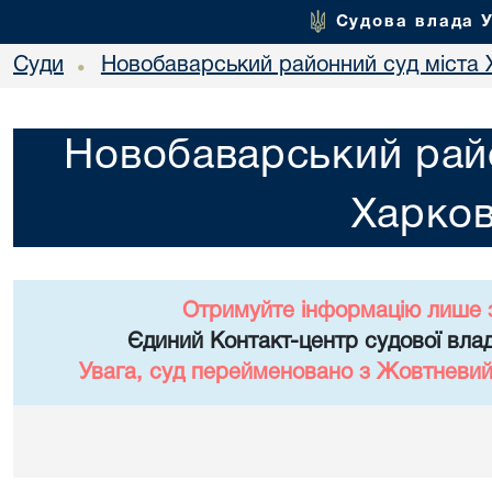
Судова влада 
Суди
Новобаварський районний суд міста 
•
Новобаварський райо
Харко
Отримуйте інформацію лише 
Єдиний Контакт-центр судової влад
Увага, суд перейменовано з Жовтневий