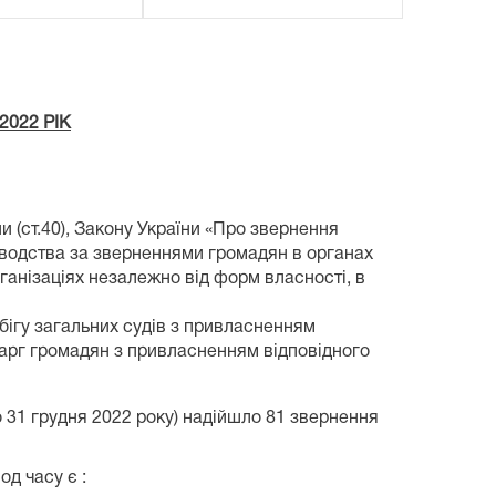
022 РІК
и (ст.40), Закону України «Про звернення
іловодства за зверненнями громадян в органах
ганізаціях незалежно від форм власності, в
ігу загальних судів з привласненням
 скарг громадян з привласненням відповідного
 грудня 2022 року) надійшло 81 звернення
 часу є :