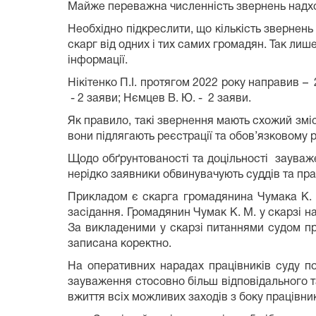
Майже переважна численність звернень надход
Необхідно підкреслити, що кількість звернен
скарг від одних і тих самих громадян. Так лиш
інформації.
Нікітенко П.І. протягом 2022 року направив – 
- 2 заяви; Нємцев В. Ю. - 2 заяви.
Як правило, такі звернення мають схожий зміст
вони підлягають реєстрації та обов’язковому 
Щодо обґрунтованості та доцільності зауваже
нерідко заявники обвинувачують суддів та пр
Прикладом є скарга громадянина Чумака К. М
засідання. Громадянин Чумак К. М. у скарзі н
За викладеними у скарзі питаннями судом про
записана коректно.
На оперативних нарадах працівників суду п
зауваження стосовно більш відповідального та
вжиття всіх можливих заходів з боку працівн