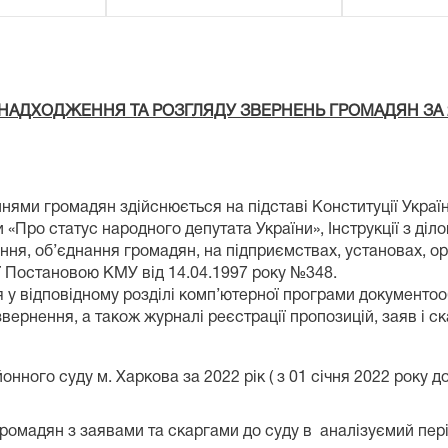
 НАДХОДЖЕННЯ ТА РОЗГЛЯДУ ЗВЕРНЕНЬ ГРОМАДЯН ЗА 2
нями громадян здійснюється на підставі Конституції Україн
и «Про статус народного депутата України», Інструкції з д
ня, об’єднання громадян, на підприємствах, установах, ор
ї Постановою КМУ від 14.04.1997 року №348.
 відповідному розділі комп’ютерної програми документооб
 звернення, а також журналі реєстрації пропозицій, заяв і
 м. Харкова за 2022 рік ( з 01 січня 2022 року до 31
з заявами та скаргами до суду в аналізуємий період