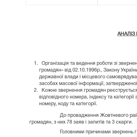
АНАЛІЗ
Організація та ведення роботи зі звернен
громадян» від 02.10.1996р., Закону Україн
державної влади і місцевого самоврядуван
засобах масової інформації, затверджено
Кожне звернення громадян реєструється у
відповідного номера, індексу та категорії
номеру, коду та категорії.
До провадження Жовтневого районного суду
громадян, з них 78 заяв і запитів та 3 скарги.
Головними причинами звернень громадян 