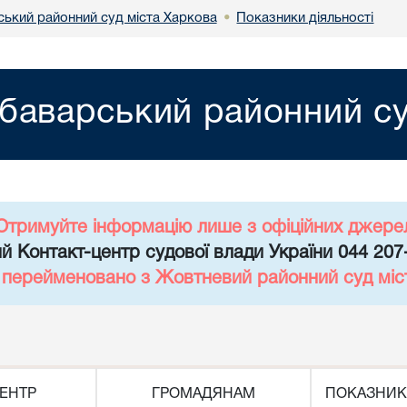
ький районний суд міста Харкова
Показники діяльності
•
баварський районний су
Отримуйте інформацію лише з офіційних джере
й Контакт-центр судової влади України 044 207
д перейменовано з Жовтневий районний суд міс
ЕНТР
ГРОМАДЯНАМ
ПОКАЗНИК