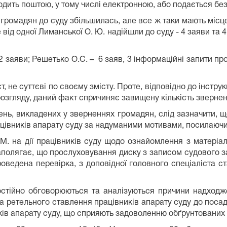
ить поштою, у тому числі електронною, або подається без
ь громадян до суду збільшилась, але все ж таки мають міс
е від одної Лиманської О. Ю. надійшли до суду - 4 заяви та 
2 заяви; Решетько О.С. – 6 заяв, 3 інформаційні запити про 
, не суттєві по своєму змісту. Проте, відповідно до інстру
розгляду, даний факт спричиняє завищену кількість звернен
нь, викладених у зверненнях громадян, слід зазначити, що
ацівників апарату суду за надуманими мотивами, посилаючи
. на дії працівників суду щодо ознайомлення з матеріа
аполягає, що прослуховування диску з записом судового за
ведена перевірка, з доповідної головного спеціаліста с
остійно обговорюються та аналізуються причини надходж
 ретельного ставлення працівників апарату суду до посадо
иків апарату суду, що сприяють задоволенню обґрунтованих