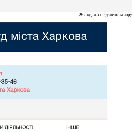
Людям з порушенням зору
д міста Харкова
л
-35-46
та Харкова
И ДІЯЛЬНОСТІ
ІНШЕ