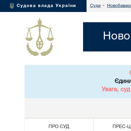
Новобаварс
Судова влада України
Суди
•
Ново
Єдини
Увага, су
ПРО СУД
ПРЕС-Ц