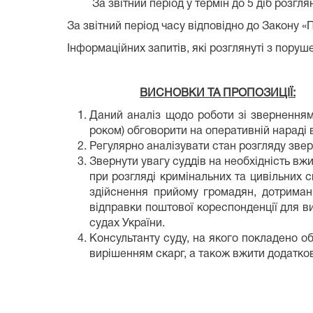
За звітний період у термін до 5 діб розглянуто
За звітний період часу відповідно до Закону «
Інформаційних запитів, які розглянуті з пору
ВИСНОВКИ ТА ПРОПОЗИЦІЇ:
Даний аналіз щодо роботи зі зверненнями
роком) обговорити на оперативній нараді в
Регулярно аналізувати стан розгляду звер
Звернути увагу суддів на необхідність в
при розгляді кримінальних та цивільних с
здійснення прийому громадян, дотриманн
відправки поштової кореспонденції для ви
судах України.
Консультанту суду, на якого покладено 
вирішенням скарг, а також вжити додатков