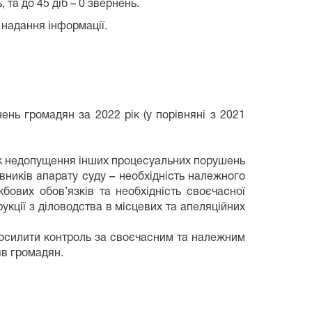
 та до 45 діб – 0 звернень.
 надання інформації.
ень громадян за 2022 рік (у порівняні з 2021
кож недопущення інших процесуальних порушень
вників апарату суду – необхідність належного
бових обов’язків та необхідність своєчасної
укції з діловодства в місцевих та апеляційних
посилити контроль за своєчасним та належним
яв громадян.