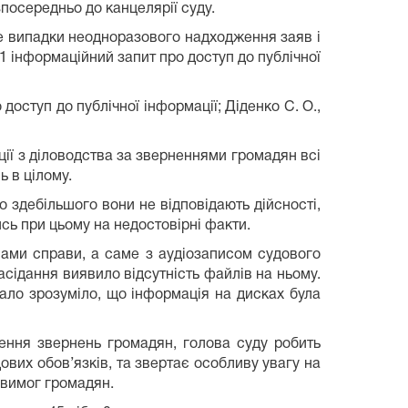
посередньо до канцелярії суду.
це випадки неодноразового надходження заяв і
41 інформаційний запит про доступ до публічної
доступ до публічної інформації; Діденко С. О.,
кції з діловодства за зверненнями громадян всі
ь в цілому.
 здебільшого вони не відповідають дійсності,
сь при цьому на недостовірні факти.
лами справи, а саме з аудіозаписом судового
сідання виявило відсутність файлів на ньому.
тало зрозуміло, що інформація на дисках була
ення звернень громадян, голова суду робить
вих обов’язків, та звертає особливу увагу на
 вимог громадян.