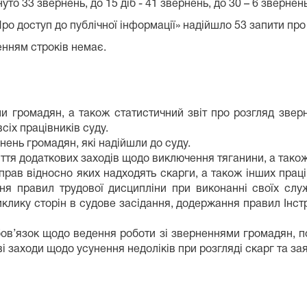
 33 звернень, до 15 діб - 41 звернень, до 30 – 6 звернень,
Про доступ до публічної інформації» надійшло 53 запити про
шенням строків немає.
 громадян, а також статистичний звіт про розгляд зверн
сіх працівників суду.
нень громадян, які надійшли до суду.
життя додаткових заходів щодо виключення тяганини, а та
прав відносно яких надходять скарги, а також інших праці
я правил трудової дисципліни при виконанні своїх служ
клику сторін в судове засідання, додержання правил Інстр
обов’язок щодо ведення роботи зі зверненнями громадян, 
і заходи щодо усунення недоліків при розгляді скарг та за