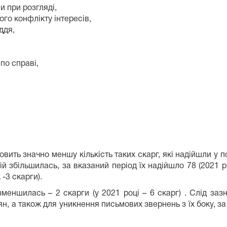
и при розгляді,
го конфлікту інтересів,
ддя,
по справі,
овить значно меншу кількість таких скарг, які надійшли у п
цій збільшилась, за вказаний період їх надійшло 78 (2021 р
 -3 скарги).
зменшилась – 2 скарги (у 2021 році – 6 скарг) . Слід за
, а також для уникнення письмових звернень з їх боку, за