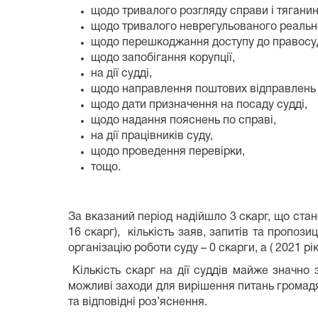
щодо тривалого розгляду справи і тяганин
щодо тривалого неврегульованого реально
щодо перешкоджання доступу до правосу
щодо запобігання корупції,
на дії судді,
щодо направлення поштових відправлень 
щодо дати призначення на посаду судді,
щодо надання пояснень по справі,
на дії працівників суду,
щодо проведення перевірки,
тощо.
За вказаний період надійшло 3 скарг, що стан
16 скарг), кількість заяв, запитів та пропози
організацію роботи суду – 0 скарги, а ( 2021 рік
Кількість скарг на дії суддів майже значно 
можливі заходи для вирішення питань громадян
та відповідні роз’яснення.