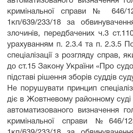
автоматизованого визначення го
кримінальної справи № 646/1
1кп/639/233/18 за обвинувачен
злочинів, передбачених ч.3 ст.110
урахуванням п. 2.3.4 та п. 2.3.5
спеціалізації з розгляду справ, як
до ст.15 Закону України «Про судоу
підставі рішення зборів суддів суд
Не порушувати принцип спеціаліза
діє в Жовтневому районному суді 
автоматизованого визначення го
кримінальної справи №646/12
1кп/639/233/18 за обвинувачен