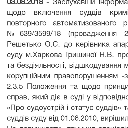
03.08.2018
- Заслухавши інформа
щодо включення суддів кримін
повторного автоматизованого р
№639/3599/18 (провадження 2/
Решетько О.С. до керівника апа
суду м.Харкова Гришиної Н.В. пр
та бездіяльності, відшкодування 
корупційним правопорушенням -з 
2.3.5 Положення та щодо принцип
справ, який діє в суді у відповідн
«Про судоустрій і статус суддів» т
суддів суду від 01.06.2010, вирішил