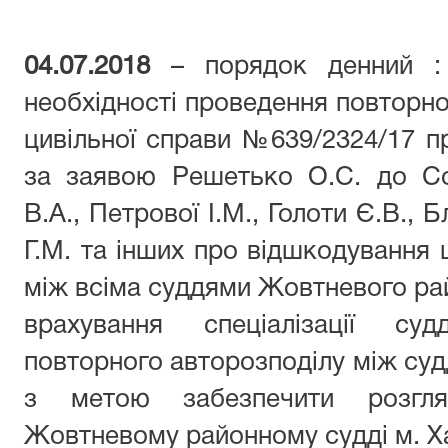
04.07.2018
– порядок денний : 
необхідності проведення повторно
цивільної справи №639/2324/17 
за заявою Решетько О.С. до Соп
В.А., Петрової І.М., Голоти Є.В., 
Г.М. та інших про відшкодування 
між всіма суддями Жовтневого рай
врахування спеціалізації су
повторного авторозподілу між судд
з метою забезпечити розгл
Жовтневому районному судді м. Х