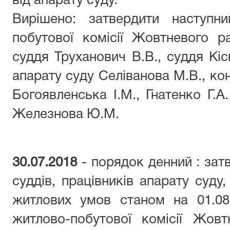
від апарату суду.
Вирішено: затвердити наступн
побутової комісії Жовтневого р
суддя Труханович В.В., суддя Кіс
апарату суду Селіванова М.В., кон
Богоявленська І.М., Гнатенко Г.А
Железнова Ю.М.
30.07.2018
- порядок денний : зат
суддів, працівників апарату суду
житлових умов станом на 01.08.
житлово-побутової комісії Жов