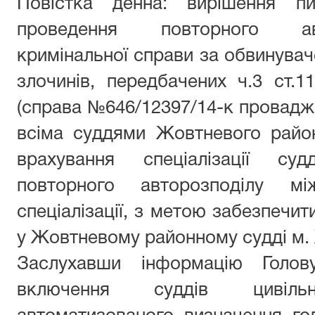
Повістка денна: вирішення пи
проведення повторного ав
кримінальної справи за обвинувач
злочинів, передбачених ч.3 ст.11
(справа №646/12397/14-к провадже
всіма суддями Жовтневого райо
врахування спеціалізації су
повторного авторозподілу мі
спеціалізації, з метою забезпечит
у Жовтневому районному судді м.
Заслухавши інформацію Голо
включення суддів цивільн