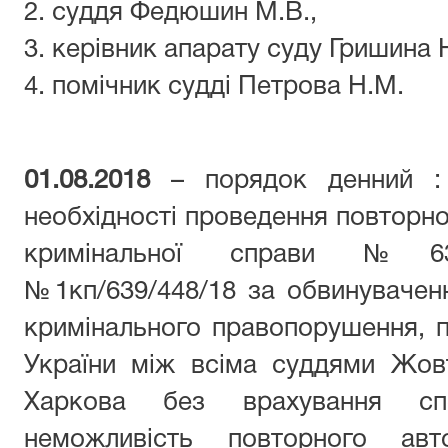
2. суддя Федюшин М.В.,
3. керівник апарату суду Гришина Н
4. помічник судді Петрова Н.М.
01.08.2018
– порядок денний : 
необхідності проведення повторно
кримінальної справи №639
№1кп/639/448/18 за обвинувачен
кримінального правопорушення, п
України між всіма суддями Жов
Харкова без врахування спец
неможливість повторного авт