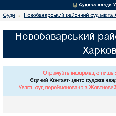
Судова влада 
Суди
Новобаварський районний суд міста 
•
Новобаварський райо
Харко
Отримуйте інформацію лише 
Єдиний Контакт-центр судової влад
Увага, суд перейменовано з Жовтневий