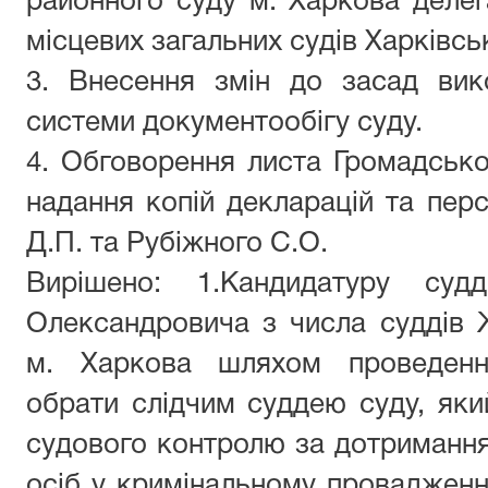
районного суду м. Харкова делега
місцевих загальних судів Харківськ
3. Внесення змін до засад вик
системи документообігу суду.
4. Обговорення листа Громадськ
надання копій декларацій та перс
Д.П. та Рубіжного С.О.
Вирішено: 1.Кандидатуру суд
Олександровича з числа суддів 
м. Харкова шляхом проведення
обрати слідчим суддею суду, як
судового контролю за дотриманням
осіб у кримінальному провадженн