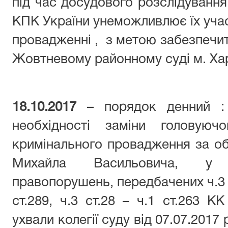
під час досудового розслідування 
КПК України унеможливлює їх учас
провадженні , з метою забезпечит
Жовтневому районному суді м. Ха
18.10.2017
– порядок денний : 
необхідності заміни головуюч
кримінального провадження за о
Михайла Васильовича, у в
правопорушень, передбачених ч.3 ст.
ст.289, ч.3 ст.28 – ч.1 ст.263 КК
ухвали колегії суду від 07.07.2017