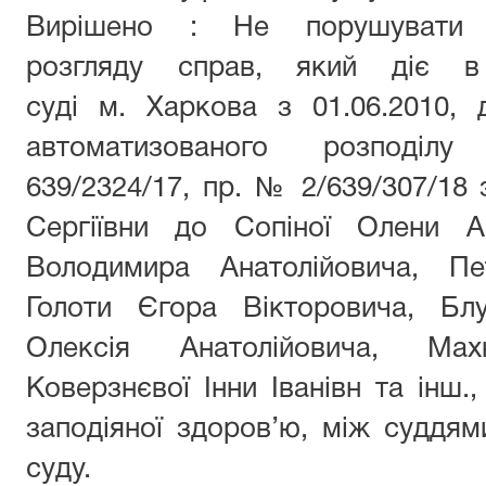
Вирішено : Не порушувати п
розгляду справ, який діє 
суді м. Харкова з 01.06.2010, 
автоматизованого розподі
639/2324/17, пр. № 2/639/307/1
Сергіївни до Сопіної Олени Ан
Володимира Анатолійовича, Пе
Голоти Єгора Вікторовича, Бл
Олексія Анатолійовича, Ма
Коверзнєвої Інни Іванівн та інш.
заподіяної здоров’ю, між суддями
суду.