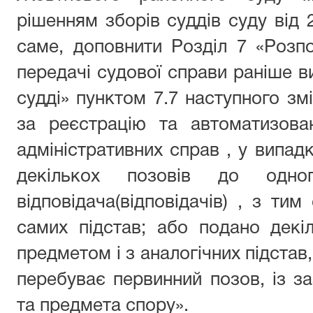
рішенням зборів суддів суду від 
саме, доповнити Розділ 7 «Розп
передачі судової справи раніше в
судді» пунктом 7.7 наступного змі
за реєстрацію та автоматизова
адміністративних справ , у випад
декількох позовів до од
відповідача(відповідачів) , з ти
самих підстав; або подано декі
предметом і з аналогічних підстав,
перебуває первинний позов, із за
та предмета спору».