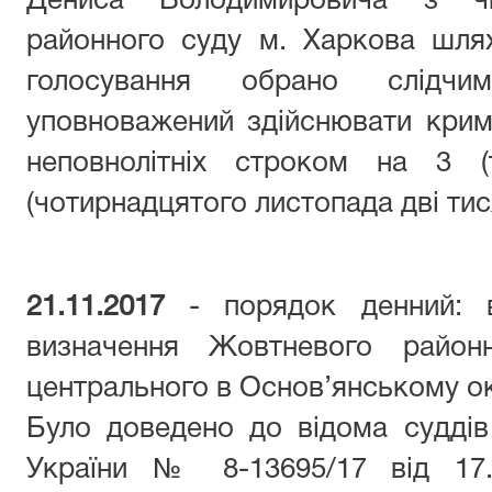
Дениса Володимировича з ч
районного суду м. Харкова шля
голосування обрано слідч
уповноважений здійснювати кри
неповнолітніх строком на 3 (
(чотирнадцятого листопада дві тис
21.11.2017
- порядок денний: в
визначення Жовтневого район
центрального в Основ’янському о
Було доведено до відома судді
України № 8-13695/17 від 17.