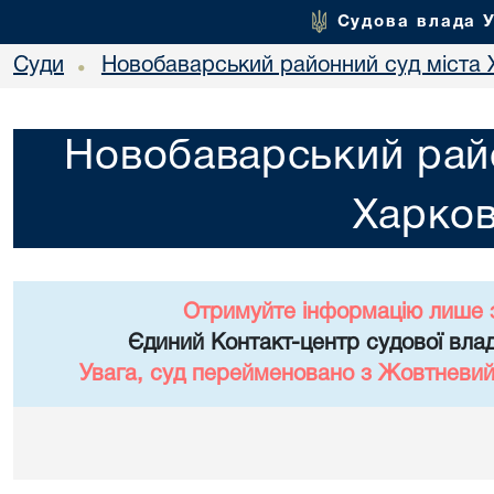
Судова влада 
Суди
Новобаварський районний суд міста 
•
Новобаварський райо
Харко
Отримуйте інформацію лише 
Єдиний Контакт-центр судової влад
Увага, суд перейменовано з Жовтневий