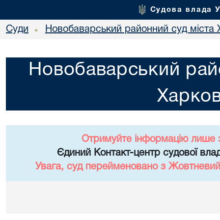
Судова влада 
Суди
Новобаварський районний суд міста 
•
Новобаварський райо
Харко
Отримуйте інформацію лише 
Єдиний Контакт-центр судової влад
Увага, суд перейменовано з Жовтневий