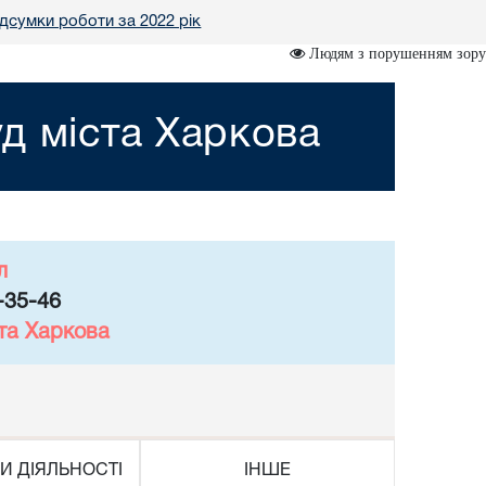
ідсумки роботи за 2022 рік
Людям з порушенням зору
д міста Харкова
л
-35-46
та Харкова
И ДІЯЛЬНОСТІ
ІНШЕ