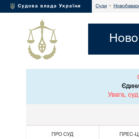
Новобаварс
Судова влада України
Суди
•
Ново
Єдини
Увага, су
ПРО СУД
ПРЕС-Ц