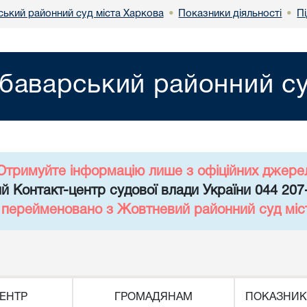
ький районний суд міста Харкова
Показники діяльності
П
•
•
баварський районний су
Отримуйте інформацію лише з офіційних джере
й Контакт-центр судової влади України 044 207
д перейменовано з Жовтневий районний суд міс
ЕНТР
ГРОМАДЯНАМ
ПОКАЗНИК