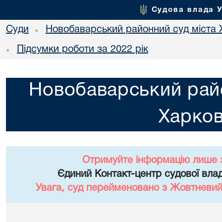
Судова влада 
Суди
Новобаварський районний суд міста 
•
Підсумки роботи за 2022 рік
•
Новобаварський райо
Харко
Отримуйте інформацію лише 
Єдиний Контакт-центр судової влад
Увага, суд перейменовано з Жовтневий