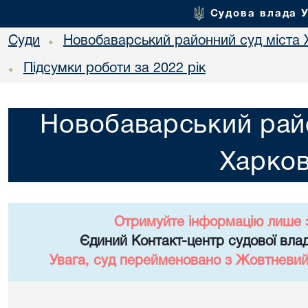
Судова влада 
Суди
Новобаварський районний суд міста 
•
Підсумки роботи за 2022 рік
•
Новобаварський райо
Харко
Отримуйте інформацію лише 
Єдиний Контакт-центр судової влад
Увага, суд перейменовано з Жовтневий