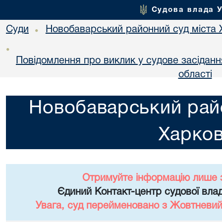
Судова влада 
Суди
Новобаварський районний суд міста 
•
•
Повідомлення про виклик у судове засідання
області
Новобаварський райо
Харко
Отримуйте інформацію лише 
Єдиний Контакт-центр судової влад
Увага, суд перейменовано з Жовтневий