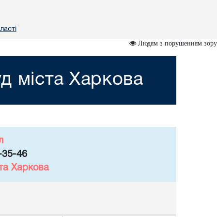
ласті
Людям з порушенням зору
д міста Харкова
л
-35-46
та Харкова