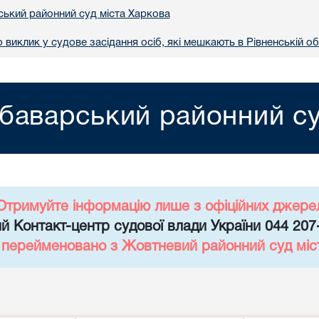
ький районний суд міста Харкова
виклик у судове засідання осіб, які мешкають в Рівненській об
баварський районний су
Отримуйте інформацію лише з офіційних джере
й Контакт-центр судової влади України 044 207
д перейменовано з Жовтневий районний суд міс