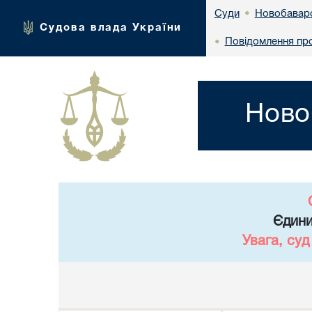
Новобаварс
Суди
•
Судова влада України
Повідомлення про 
•
Ново
Єдини
Увага, су