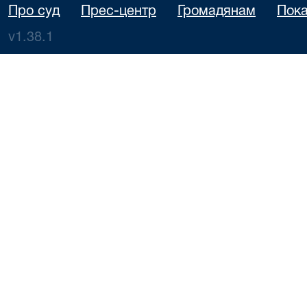
Про суд
Прес-центр
Громадянам
Пока
v1.38.1