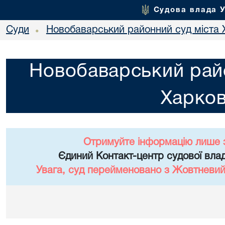
Судова влада 
Суди
Новобаварський районний суд міста 
•
Новобаварський райо
Харко
Отримуйте інформацію лише 
Єдиний Контакт-центр судової влад
Увага, суд перейменовано з Жовтневий