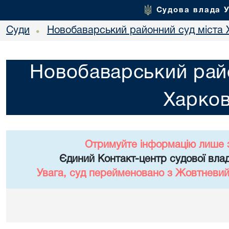
Судова влада 
Суди
Новобаварський районний суд міста 
•
Новобаварський райо
Харко
Отримуйте інформацію лише 
Єдиний Контакт-центр судової влад
Увага, суд перейменовано з Жовтневий